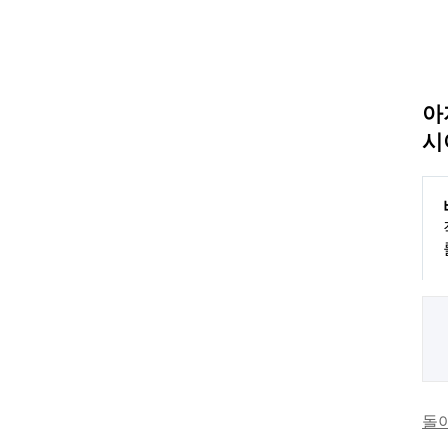
아
시
돌