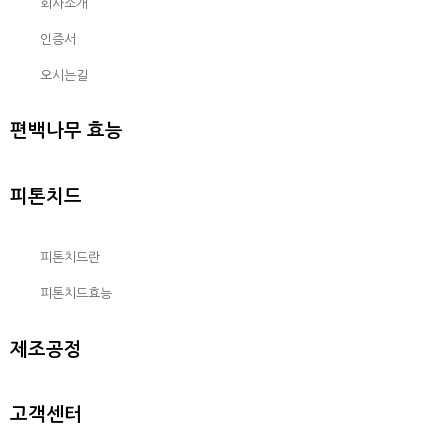
회사소개
인증서
오시는길
편백나무 효능
피톤치드
피톤치드란
피톤치드효능
제조공정
고객센터