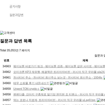
공지사항
질문과답변
질문과 답변
목록
Total 35,053건
7 페이지
질문과 
번호
제목
34963
웨이브툰 바로가기 링크 - 웨이브툰 검증 - 웨이브툰 같은 사이트 - 웨이브
34962
오미크론 KP.3 재유행, 해결책은 트리아자비린 - 러시아 직구 우라몰 ula24.
34961
천사티비 주소 - 천사티비 최신주소 보는곳 - 천사티비 최신주소 - 1004tv
34960
테무 쇼핑몰 후기 내돈내산 !!
34959
Urgent TON crypto c
34958
펜벤다졸, 강아지 구충제로 말기암 완치된 조 티펜스 - 러시아 직구 우라몰 ulA
34957
먹는 코로나 치료제, 트리아자비린 - 러시아 직구 우라몰 uLag9.top