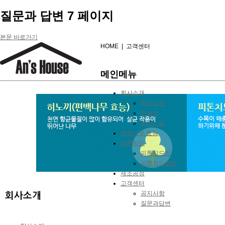
질문과 답변 7 페이지
본문 바로가기
HOME | 고객센터
메인메뉴
회사소개
회사소개
인증서
오시는길
편백나무 효능
피톤치드
피톤치드란
피톤치드효능
제조공정
고객센터
공지사항
회사소개
질문과답변