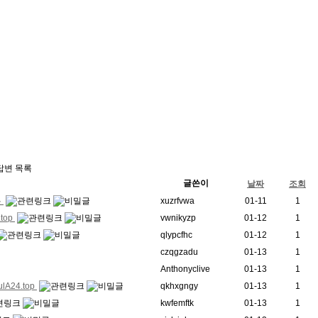
답변 목록
글쓴이
날짜
조회
툰
xuzrfvwa
01-11
1
top
vwnikyzp
01-12
1
qlypcfhc
01-12
1
czqgzadu
01-13
1
Anthonyclive
01-13
1
24.top
qkhxgngy
01-13
1
kwfemftk
01-13
1