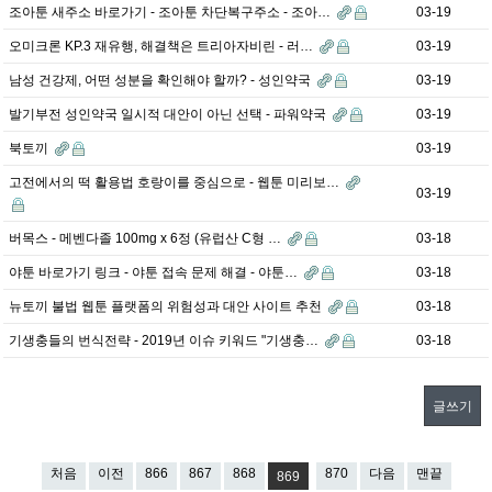
조아툰 새주소 바로가기 - 조아툰 차단복구주소 - 조아…
03-19
오미크론 KP.3 재유행, 해결책은 트리아자비린 - 러…
03-19
남성 건강제, 어떤 성분을 확인해야 할까? - 성인약국
03-19
발기부전 성인약국 일시적 대안이 아닌 선택 - 파워약국
03-19
북토끼
03-19
고전에서의 떡 활용법 호랑이를 중심으로 - 웹툰 미리보…
03-19
버목스 - 메벤다졸 100mg x 6정 (유럽산 C형 …
03-18
야툰 바로가기 링크 - 야툰 접속 문제 해결 - 야툰…
03-18
뉴토끼 불법 웹툰 플랫폼의 위험성과 대안 사이트 추천
03-18
기생충들의 번식전략 - 2019년 이슈 키워드 "기생충…
03-18
글쓰기
처음
이전
866
867
868
870
다음
맨끝
869