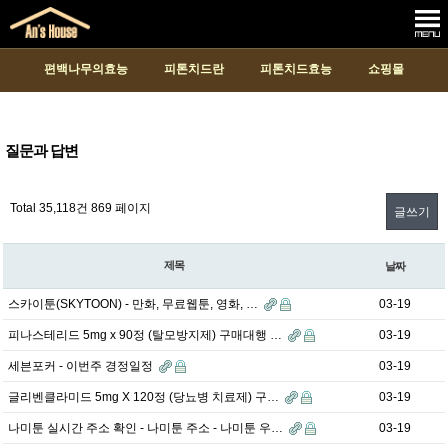
편백나무의효능
피톤치드란
피톤치드효능
쇼핑몰
질문과 답변
Total 35,118건
869 페이지
글쓰기
제목
날짜
스카이툰(SKYTOON) - 만화, 무료웹툰, 영화, …
03-19
피나스테리드 5mg x 90정 (탈모방지제) 구매대행 …
03-19
세븐포커 - 이번주 경정일정
03-19
글리벤클라미드 5mg X 120정 (당뇨병 치료제) 구…
03-19
나미툰 실시간 주소 확인 - 나미툰 주소 - 나미툰 우…
03-19