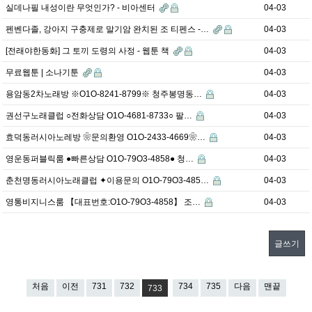
실데나필 내성이란 무엇인가? - 비아센터
04-03
펜벤다졸, 강아지 구충제로 말기암 완치된 조 티펜스 -…
04-03
[전래야한동화] 그 토끼 도령의 사정 - 웹툰 책
04-03
무료웹툰 | 소나기툰
04-03
용암동2차노래방 ※O1O-8241-8799※ 청주봉명동…
04-03
권선구노래클럽 ○전화상담 O1O-4681-8733○ 팔…
04-03
효덕동러시아노레방 ❀문의환영 O1O-2433-4669❀…
04-03
영운동퍼블릭룸 ●빠른상담 O1O-79O3-4858● 청…
04-03
춘천명동러시아노래클럽 ✦이용문의 O1O-79O3-485…
04-03
영통비지니스룸 【대표번호:O1O-79O3-4858】 조…
04-03
글쓰기
처음
이전
731
732
734
735
다음
맨끝
733