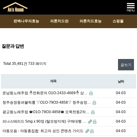
편백나무의효능
피톤치드란
피톤치드효능
쇼핑몰
질문과 답변
Total 35,481건
733 페이지
글쓰기
제목
날짜
운남동노래주점 ☃전화문의 O1O-2433-4669☃ 상…
04-03
청주송정동퍼블릭룸 ▽O1O-79O3-4858▽ 청주송정…
04-03
광교동노래주점 ☎O1O-79O3-4858☎ 오목천동2차…
04-03
피나스테리드 5mg x 90정 (탈모방지제) 구매대행 …
04-03
야동모음 - 야동총집합: 최고의 성인 콘텐츠 가이드
04-03